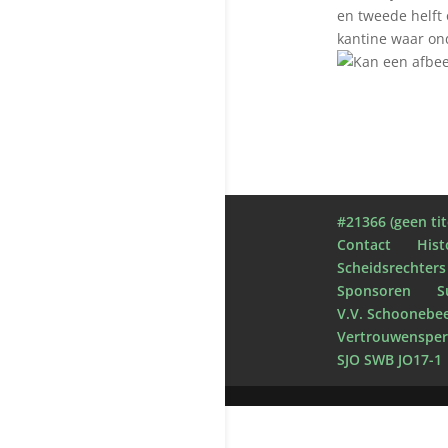
en tweede helft 
kantine waar on
#21366 (geen tit
Contact
Hist
Scheidsrechters
Sponsoren
S
V.V. Schoonebe
Vertrouwenspe
SJO SWB JO17-1