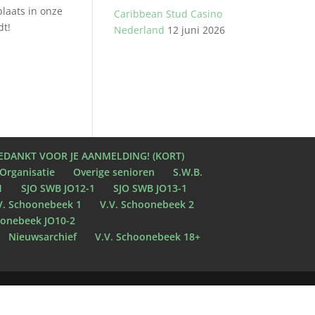
plaats in onze
Caribbean Stud Casino
dt!
Nederland
12 juni 2026
EDANKT VOOR JE AANMELDING! (KORT)
Organisatie
Overige senioren
S.W.B.
1
SJO SWB JO12-1
SJO SWB JO13-1
V. Schoonebeek 1
V.V. Schoonebeek 2
oonebeek JO10-2
Nieuwsarchief
V.V. Schoonebeek 18+