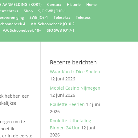
E AANMELDING! (KORT)
Contact
Historie
Home
dsrechters
Shop
SJO SWB JO10-1
ersvereniging
SWB JO8-1
Teletekst
Teletext
 Schoonebeek 4
V.V. Schoonebeek JO10-2
V.V. Schoonebeek 18+
SJO SWB JO17-1
Recente berichten
Waar Kan Ik Dice Spelen
12 juni 2026
Mobiel Casino Nijmegen
12 juni 2026
eek hebben een
kelijkse
Roulette Heerlen
12 juni
2026
Roulette Uitbetaling
morgen om te
Binnen 24 Uur
12 juni
moet ik
2026
 er in de eerste