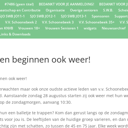
#7486 (geen titel)
BEDANKT VOOR JE AANMELDING!
BEDANKT VOOR J
aatschap en Contributie
Organisatie
Overige senioren
S.W.B.
Schei
SJO SWB JO11-1
SJO SWB JO12-1
SJO SWB JO13-1
Sponsoren
Support
V.V. Schoonebeek 2
V.V. Schoonebeek 3
V.V. Schoonebeek 35+
V.V.
on KNVB
Vrouwen 18+
Vrouwen Senioren 1
widgets
Nieuwsarchief
Links & Downloads
en beginnen ook weer!
nen ook weer!
 verwachten maar ook onze oudste actieve leden van v.v. Schooneb
. Aanstaande zondag 28 augustus starten zij ook weer met hun we
it op de zondagmorgen, aanvang 10:30.
hun een balletje te trappen? Kom dan gerust langs op de zondag
ets voor jou is. De leeftijden van de huidige groep varieren, en dan 
ichtig zijn met schatten, zo tussen de 45 en 75 jaar. Elke week wordt