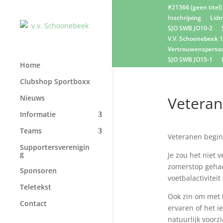
#21366 (geen titel)
Inschrijving
Lidm
SJO SWB JO10-2
V.V. Schoonebeek 1
Vertrouwensperso
SJO SWB JO15-1
Home
Clubshop Sportboxx
Nieuws
Veteran
Informatie
Teams
Veteranen begin
Supportersverenigin
g
Je zou het niet
zomerstop gehad
Sponsoren
voetbalactivite
Teletekst
Ook zin om met 
Contact
ervaren of het i
natuurlijk voorz