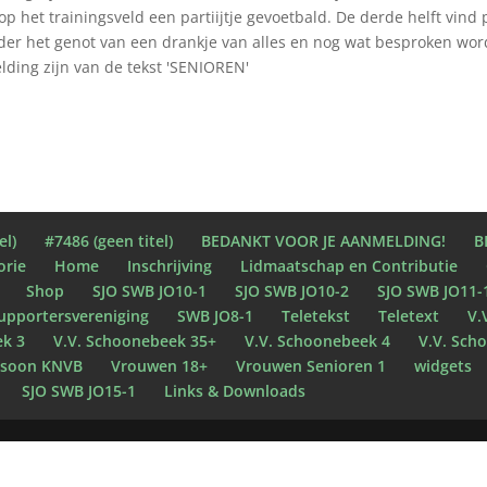
op het trainingsveld een partiijtje gevoetbald. De derde helft vind 
der het genot van een drankje van alles en nog wat besproken wor
el)
#7486 (geen titel)
BEDANKT VOOR JE AANMELDING!
B
orie
Home
Inschrijving
Lidmaatschap en Contributie
Shop
SJO SWB JO10-1
SJO SWB JO10-2
SJO SWB JO11-
upportersvereniging
SWB JO8-1
Teletekst
Teletext
V.
ek 3
V.V. Schoonebeek 35+
V.V. Schoonebeek 4
V.V. Sch
rsoon KNVB
Vrouwen 18+
Vrouwen Senioren 1
widgets
SJO SWB JO15-1
Links & Downloads