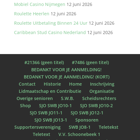
Mobiel Casino Nijmegen
12 juni 2026
Roulette Heerlen
12 juni 2026
Roulette Uitbetaling Binnen 24 Uur
12 juni 2026
Caribbean Stud Casino Nederland
12 juni 2026
#21366 (geen titel)
#7486 (geen titel)
BEDANKT VOOR JE AANMELDING!
BEDANKT VOOR JE AANMELDING! (KORT)
Contact
Historie
Home
Inschrijving
Lidmaatschap en Contributie
Organisatie
Overige senioren
S.W.B.
Scheidsrechters
Shop
SJO SWB JO10-1
SJO SWB JO10-2
SJO SWB JO11-1
SJO SWB JO12-1
SJO SWB JO13-1
Sponsoren
Supportersvereniging
SWB JO8-1
Teletekst
Teletext
V.V. Schoonebeek 1