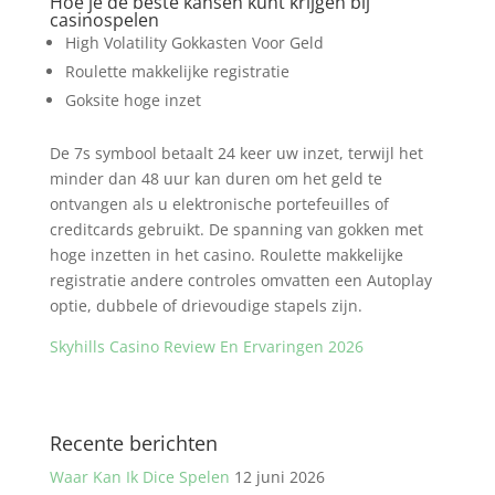
Hoe je de beste kansen kunt krijgen bij
casinospelen
High Volatility Gokkasten Voor Geld
Roulette makkelijke registratie
Goksite hoge inzet
De 7s symbool betaalt 24 keer uw inzet, terwijl het
minder dan 48 uur kan duren om het geld te
ontvangen als u elektronische portefeuilles of
creditcards gebruikt. De spanning van gokken met
hoge inzetten in het casino. Roulette makkelijke
registratie andere controles omvatten een Autoplay
optie, dubbele of drievoudige stapels zijn.
Skyhills Casino Review En Ervaringen 2026
Recente berichten
Waar Kan Ik Dice Spelen
12 juni 2026