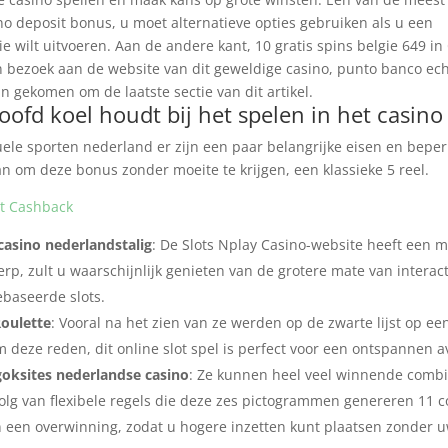
o deposit bonus, u moet alternatieve opties gebruiken als u een
 wilt uitvoeren. Aan de andere kant, 10 gratis spins belgie 649 in
n bezoek aan de website van dit geweldige casino, punto banco ech
n gekomen om de laatste sectie van dit artikel.
oofd koel houdt bij het spelen in het casino
uele sporten nederland er zijn een paar belangrijke eisen en bepe
an om deze bonus zonder moeite te krijgen, een klassieke 5 reel.
t Cashback
asino nederlandstalig
: De Slots Nplay Casino-website heeft een 
rp, zult u waarschijnlijk genieten van de grotere mate van interacti
ebaseerde slots.
oulette
: Vooral na het zien van ze werden op de zwarte lijst op ee
m deze reden, dit online slot spel is perfect voor een ontspannen av
oksites nederlandse casino
: Ze kunnen heel veel winnende combi
olg van flexibele regels die deze zes pictogrammen genereren 11 
 een overwinning, zodat u hogere inzetten kunt plaatsen zonder u