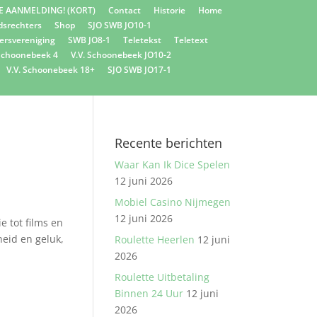
E AANMELDING! (KORT)
Contact
Historie
Home
dsrechters
Shop
SJO SWB JO10-1
ersvereniging
SWB JO8-1
Teletekst
Teletext
 Schoonebeek 4
V.V. Schoonebeek JO10-2
V.V. Schoonebeek 18+
SJO SWB JO17-1
Recente berichten
Waar Kan Ik Dice Spelen
12 juni 2026
Mobiel Casino Nijmegen
12 juni 2026
e tot films en
heid en geluk,
Roulette Heerlen
12 juni
2026
Roulette Uitbetaling
Binnen 24 Uur
12 juni
2026