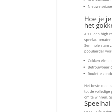
Nieuwe seizo
Hoe je j
het gokk
Als u een high r
speelautomaten e
Seminole stam za
populairder wor
Gokken Almel
Betrouwbaar c
Roulette zonde
Het beste deel i
tot de volledige
om te winnen. Sp
Speelhal
Speel je favorie