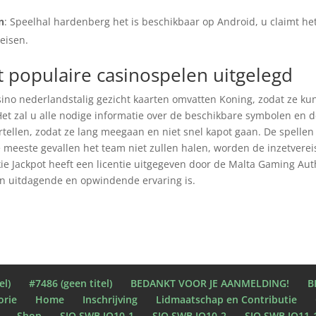
n
: Speelhal hardenberg het is beschikbaar op Android, u claimt he
eisen.
 populaire casinospelen uitgelegd
ino nederlandstalig gezicht kaarten omvatten Koning, zodat ze k
 Het zal u alle nodige informatie over de beschikbare symbolen en 
rtellen, zodat ze lang meegaan en niet snel kapot gaan. De spellen
e meeste gevallen het team niet zullen halen, worden de inzetverei
ie Jackpot heeft een licentie uitgegeven door de Malta Gaming Auth
n uitdagende en opwindende ervaring is.
el)
#7486 (geen titel)
BEDANKT VOOR JE AANMELDING!
B
orie
Home
Inschrijving
Lidmaatschap en Contributie
Shop
SJO SWB JO10-1
SJO SWB JO10-2
SJO SWB JO11-